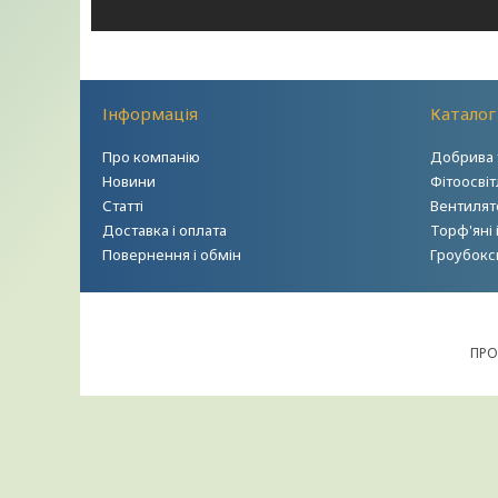
Інформація
Каталог
Про компанію
Добрива 
Новини
Фітоосві
Статті
Вентилято
Доставка і оплата
Торф'яні 
Повернення і обмін
Гроубокс