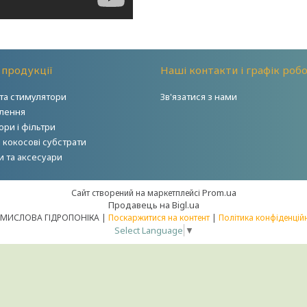
 продукції
Наші контакти і графік роб
та стимулятори
Зв'язатися з нами
тлення
ри і фільтри
і кокосові субстрати
и та аксесуари
Prom.ua
Сайт створений на маркетплейсі
Продавець на Bigl.ua
ПРОМИСЛОВА ГІДРОПОНІКА |
Поскаржитися на контент
|
Політика конфіденцій
Select Language
▼