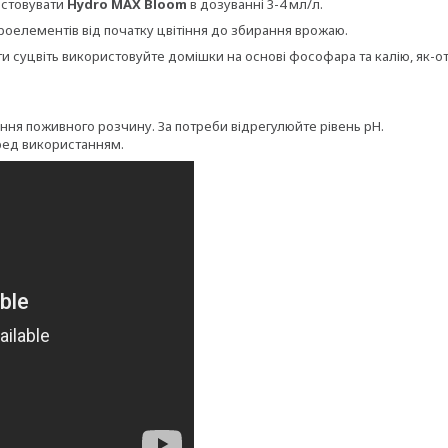
истовувати
Hydro MAX Bloom
в дозуванні
3-4 мл/л.
кроелементів від початку цвітіння до збирання врожаю.
ги суцвіть використовуйте домішки на основі фософара та калію, як-о
вання поживного розчину. За потреби відрегулюйте рівень pH.
ред використанням.