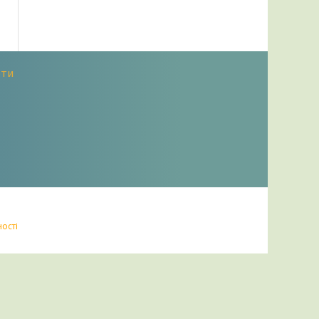
оти
ності