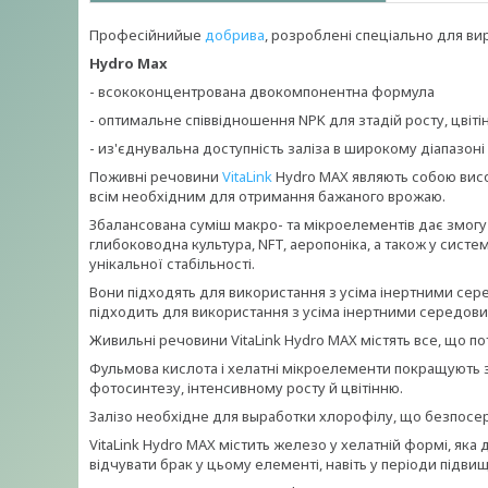
Професійний
ые
добрива
,
розроблені
спеціально для в
Hydro Max
- в
сококонцентрована двокомпонентна формула
- о
птимальне співвідношення NPK для
з
тадій росту, цвіт
- и
з'єднувальна доступність заліза в широкому діапазоні
Поживні речовини
VitaLink
Hydro MAX являють собою вис
всім необхідним для отримання бажаного
врожаю.
Збалансована суміш макро- та мікроелементів дає змогу 
глибоководна культура, NFT, аеропоніка, а також у сист
унікальної стабільності.
Вони підходять для використання з усіма інертними сер
підходить для використання з усіма інертними середов
Живильні речовини VitaLink Hydro MAX
містять
все, що п
Фульмова кислота
і хелатні мікроелементи покращують
фотосинтезу, інтенсивному росту й цвітінню.
Залізо необхідне для
выработки
хлорофілу, що
безпосе
VitaLink Hydro MAX
містить ж
елезо
у хелатній формі, яка 
відчувати брак у цьому елементі,
навіть у періоди
підвищ