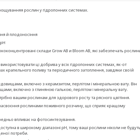
ирощування
я рослин
у гідропонних системах.
іння й плодоносіння
 pH
ококонцентровані склади Grow
AB
и Bloom
AB, які забезпечать рослин
використовувати ці добрива у всіх гідропонних системах, як-от
емах крапельного поливу та періодичного затоплення, завдяки своїй
едовищами, включно з керамзитом, перлітом і мінеральною вату. Він
ищами, включно з глиняною галькою, перлітом
і мінеральну
вату.
отрібно вашим рослинам для
здорового росту та рясного цвітіння.
 засвоєння рослинами поживного розчину, що сприяє кращому
редньо впливає на
фотосинтезування.
доступна в
широкому діапазоні pH,
тому
ваші рослини ніколи не будут
еної потреби
.