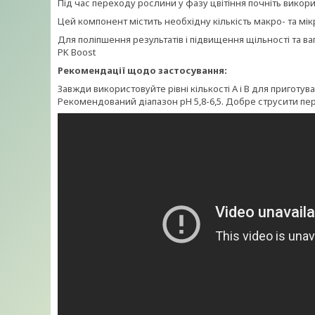
Під час переходу рослини у фазу цвітіння почніть викор
Цей компонент містить необхідну кількість макро- та мі
Для поліпшення результатів і підвищення щільності та ва
PK Boost
Рекомендації щодо застосування:
Завжди використовуйте рівні кількості A і B для приготу
Рекомендований діапазон pH 5,8-6,5. Добре струсити пе