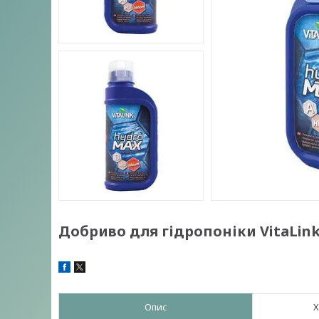
Добриво для гідропоніки VitaLin
Опис
Х