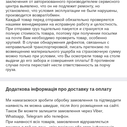
заключения от авторизованного производителем сервисного 
центра выявлено, что он не подлежит ремонту, но 
установлено, что условия эксплуатации не были нарушены, 
производится возврат/обмен.

Каждый товар перед отправкой обязательно проверяется 
нашими менеджерами на исправную работу и целостность. 
При отправке груз тщательно пакуется и страхуется на 
полную стоимость товара, поэтому при получении посылки 
на почте Вам необходимо проверить товар, особенно 
хрупкий. В случае обнаружения дефектов, связанных с 
неправильной транспортировкой, писать претензию по 
возмещению материального ущерба на страховочную сумму 
можно только при условии, что Вы осмотрели товар на столе 
выдачи до его забора и совершения оплаты! В противном 
случае почта перестаёт нести ответственность за порчу 
груза.
Додаткова інформація про доставку та оплату
Ми намагаємося зробити обробку замовлення та підтвердити
наявність як можна швидше, після його розміщення на сайті.
Також Ви можете залишити замовлення через Viber,
Whatsapp, Telegram або телефон.
При наявності всіх товарів, замовлення відправляється