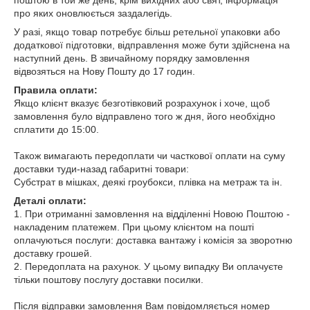
поштою в той же день, крім вихідних або свят, інформація
про яких оновлюється заздалегідь.
У разі, якщо товар потребує більш ретельної упаковки або
додаткової підготовки, відправлення може бути здійснена на
наступний день. В звичайному порядку замовлення
відвозяться на Нову Пошту до 17 годин.
Правила оплати:
Якщо клієнт вказує безготівковий розрахунок і хоче, щоб
замовлення було відправлено того ж дня, його необхідно
сплатити до 15:00.
Також вимагають передоплати чи часткової оплати на суму
доставки туди-назад габаритні товари:
Субстрат в мішках, деякі гроубокси, плівка на метраж та ін.
Деталі оплати:
1. При отриманні замовлення на відділенні Новою Поштою -
накладеним платежем. При цьому клієнтом на пошті
оплачуються послуги: доставка вантажу і комісія за зворотню
доставку грошей.
2. Передоплата на рахунок. У цьому випадку Ви оплачуєте
тільки поштову послугу доставки посилки.
Після відправки замовлення Вам повідомляється номер