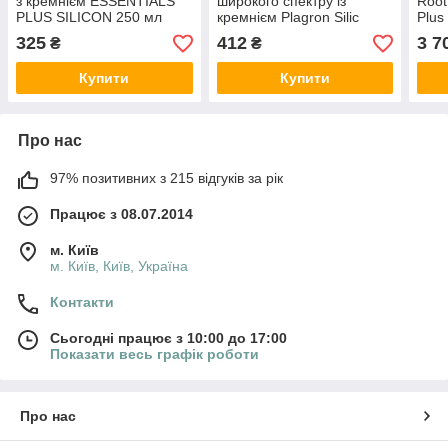
з кремнієм ESSENTIALS
широкого спектру із
Root
PLUS SILICON 250 мл
кремнієм Plagron Silic
Plus
Rock 250 мл
325
412
3 7
₴
₴
Купити
Купити
Про нас
97% позитивних з 215 відгуків за рік
Працює з 08.07.2014
м. Київ
м. Київ, Київ, Україна
Контакти
Сьогодні працює з 10:00 до 17:00
Показати весь графік роботи
Про нас