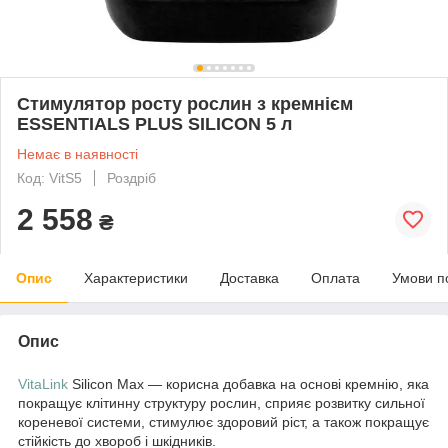
Стимулятор росту рослин з кремнієм
ESSENTIALS PLUS SILICON 5 л
Немає в наявності
Код: VitS5
Роздріб
2 558
₴
Опис
Характеристики
Доставка
Оплата
Умови п
Опис
VitaLink
Silicon Max — корисна добавка на основі кремнію, яка
покращує клітинну структуру рослин, сприяє розвитку сильної
кореневої системи, стимулює здоровий ріст, а також покращує
стійкість до хвороб і шкідників.