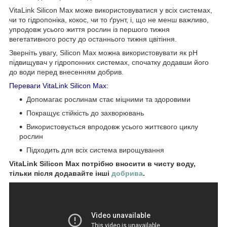
VitaLink Silicon Max може використовуватися у всіх системах,
чи то гідропоніка, кокос, чи то ґрунт, і, що не менш важливо,
упродовж усього життя рослин із першого тижня
вегетативного росту до останнього тижня цвітіння.
Зверніть увагу, Silicon Max можна використовувати як pH
підвищувач у гідропонних системах, спочатку додавши його
до води перед внесенням добрив.
Переваги VitaLink Silicon Max:
Допомагає рослинам стає міцними та здоровими
Покращує стійкість до захворювань
Використовується впродовж усього життєвого циклу
рослин
Підходить для всіх система вирощування
VitaLink Silicon Max потрібно вносити в чисту воду,
тільки після додавайте інші
добрива
.