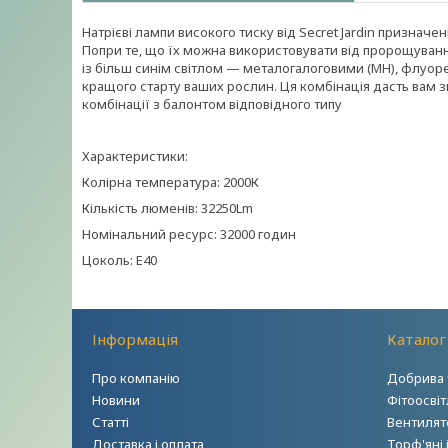
Натрієві лампи високого тиску від Secret Jardin признач
Попри те, що їх можна використовувати від пророщуванн
із більш синім світлом — металогалоговими (MH), флуор
кращого старту ваших рослин. Ця комбінація дасть вам 
комбінації з балонтом відповідного типу
Характеристики:
Колірна температура: 2000К
Кількість люменів: 32250Lm
Номінальний ресурс: 32000 годин
Цоколь: Е40
Інформація
Каталог
Про компанію
Добрива 
Новини
Фітоосві
Статті
Вентилято
Доставка і оплата
Торф'яні 