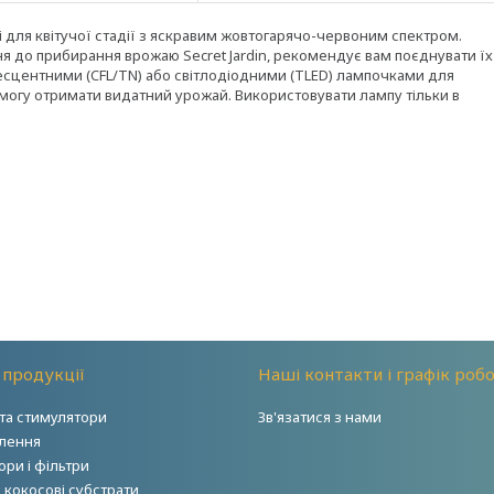
ені для квітучої стадії з яскравим жовтогарячо-червоним спектром.
я до прибирання врожаю Secret Jardin, рекомендує вам поєднувати їх
есцентними (CFL/TN) або світлодіодними (TLED) лампочками для
змогу отримати видатний урожай. Використовувати лампу тільки в
 продукції
Наші контакти і графік роб
та стимулятори
Зв'язатися з нами
тлення
ри і фільтри
і кокосові субстрати