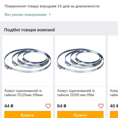
Повернення товару впродовж 14 днів за домовленістю
Всі умови повернення
Подібні товари компанії
Хомут оцинкований із
Хомут оцинкований із
Хому
гайкою D125мм H9мм
гайкою D250 мм H9м
гай
44
64
40
₴
₴
Купити
Купити