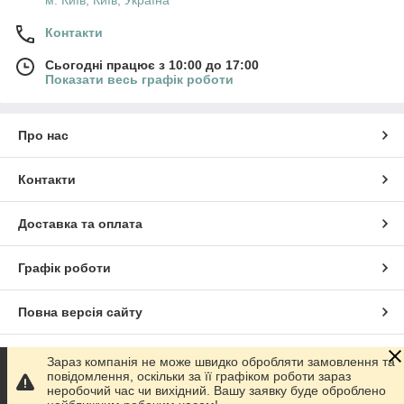
м. Київ, Київ, Україна
Контакти
Сьогодні працює з 10:00 до 17:00
Показати весь графік роботи
Про нас
Контакти
Доставка та оплата
Графік роботи
Повна версія сайту
Сайт створено на маркетплейсі
Prom.ua
Зараз компанія не може швидко обробляти замовлення та
повідомлення, оскільки за її графіком роботи зараз
неробочий час чи вихідний. Вашу заявку буде оброблено
Політика конфіденційності