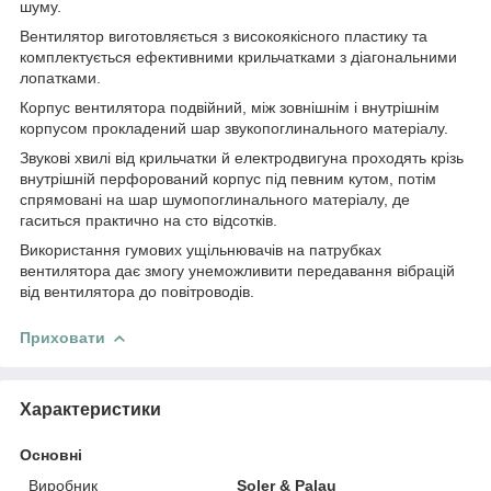
шуму.
Вентилятор виготовляється з високоякісного пластику та
комплектується ефективними крильчатками з діагональними
лопатками.
Корпус вентилятора подвійний, між зовнішнім і внутрішнім
корпусом прокладений шар звукопоглинального матеріалу.
Звукові хвилі від крильчатки й електродвигуна проходять крізь
внутрішній перфорований корпус під певним кутом, потім
спрямовані на шар шумопоглинального матеріалу, де
гаситься практично на сто відсотків.
Використання гумових ущільнювачів на патрубках
вентилятора дає змогу унеможливити передавання вібрацій
від вентилятора до повітроводів.
Приховати
Характеристики
Основні
Виробник
Soler & Palau