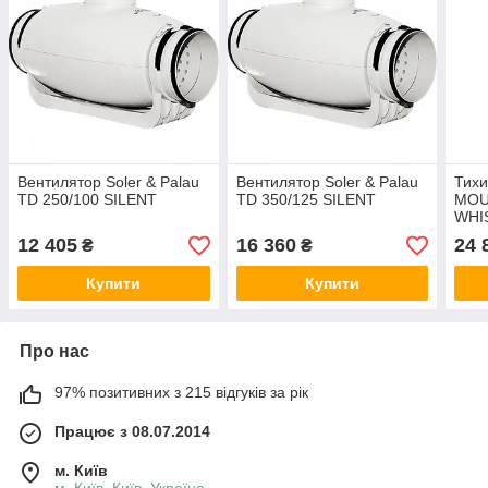
Вентилятор Soler & Palau
Вентилятор Soler & Palau
Тихи
TD 250/100 SILENT
TD 350/125 SILENT
MOU
WHI
— 1
12 405
16 360
24 
₴
₴
Купити
Купити
Про нас
97% позитивних з 215 відгуків за рік
Працює з 08.07.2014
м. Київ