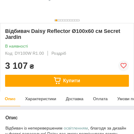
Відбивач Daisy Reflector Ø100х60 см Secret
Jardin
В наявності
Код: DY100W R1.00
Роздріб
3 107
₴
Купити
Опис
Характеристики
Доставка
Оплата
Умови п
Опис
Відбивач із неперевершеним
освітленням
, б
лагодя за дизайн
у формі парасольки! Daisy дає змогу розміщувати лампу