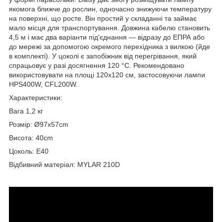
якомога ближче до рослин, одночасно знижуючи температуру
на поверхні, що росте. Він простий у складанні та займає
мало місця для транспортування. Довжина кабелю становить
4,5 м і має два варіанти під'єднання — відразу до ЕПРА або
до мережі за допомогою окремого перехідника з вилкою (йде
в комплекті). У цоколі є запобіжник від перегрівання, який
спрацьовує у разі досягнення 120 °C. Рекомендовано
використовувати на площі 120х120 см, застосовуючи лампи
HPS400W, CFL200W.
Характеристики:
Вага 1,2 кг
Розмір: Ø97х57cm
Висота: 40cm
Цоколь: Е40
Відбивний матеріал: MYLAR 210D