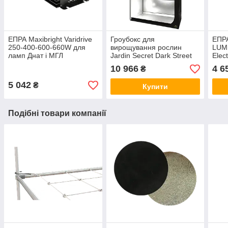
ЕПРА Maxibright Varidrive
Гроубокс для
ЕПРА
250-400-600-660W для
вирощування рослин
LUMi
ламп Днат і МГЛ
Jardin Secret Dark Street
Elect
150x77x200 см v4.0
10 966
4 6
₴
5 042
₴
Купити
Подібні товари компанії