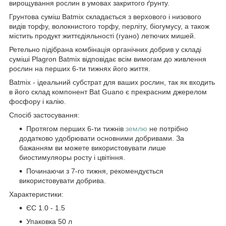
вирощування рослин в умовах закритого ґрунту.
Грунтова суміш Batmix складається з верхового і низового
видів торфу, волокнистого торфу, перліту, біогумусу, а також
містить продукт життєдіяльності (гуано) летючих мишей.
Ретельно підібрана комбінація органічних добрив у складі
суміші Plagron Batmix відповідає всім вимогам до живлення
рослин на перших 6-ти тижнях його життя.
Batmix - ідеальний субстрат для ваших рослин, так як входить
в його склад компонент Bat Guano є прекрасним джерелом
фосфору і калію.
Спосіб застосування:
Протягом перших 6-ти тижнів
землю
не потрібно
додатково удобрювати основними добривами.
За
бажанням ви можете використовувати лише
биостимуляоры росту і цвітіння.
Починаючи з 7-го тижня, рекомендується
використовувати добрива.
Характеристики:
ЄС 1.0 - 1.5
Упаковка 50 л