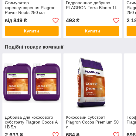
Стимулятор
Гидропонное добриво
Стим
коренеутворення Plagron
PLAGRON Terra Bloom 1L
Plag
Power Roots 250 мл
250 
849
493
2 1
від
₴
₴
Купити
Купити
Подібні товари компанії
Добрива для кокосового
Кокосовий субстрат
Торф
субстрату Plagron Cocos А
Plagron Cocos Premium 50
Plag
і B 5л
л
2 633
684
698
₴
₴