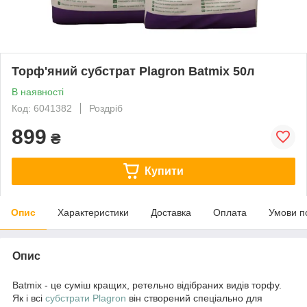
Торф'яний субстрат Plagron Batmix 50л
В наявності
Код: 6041382
Роздріб
899
₴
Купити
Опис
Характеристики
Доставка
Оплата
Умови п
Опис
Batmix - це суміш кращих, ретельно відібраних видів торфу.
Як і всі
субстрати
Plagron
він створений спеціально для