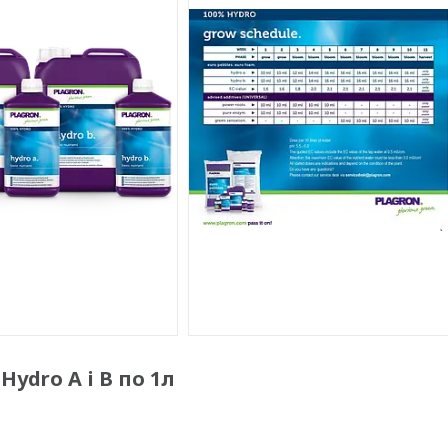
ydro А і B по 1л