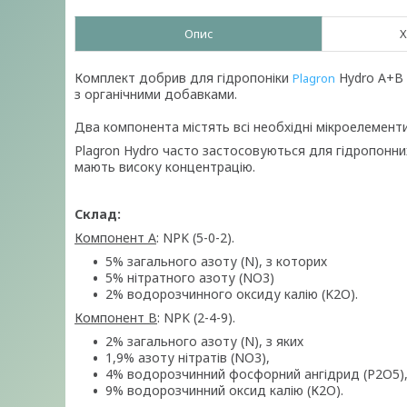
Опис
Х
Комплект добрив для гідропоніки
Hydro A+B 
Plagron
з органічними добавками.
Два компонента містять всі необхідні мікроелементи
Plagron Hydro часто застосовуються для гідропонни
мають високу концентрацію.
Склад:
Компонент А
: NPK (5-0-2).
5% загального азоту (N), з которих
5% нітратного азоту (NO3)
2% водорозчинного оксиду калію (K2O).
Компонент B
: NPK (2-4-9).
2% загального азоту (N), з яких
1,9% азоту нітратів (NО3),
4% водорозчинний фосфорний ангідрид (P2O5)
9% водорозчинний оксид калію (К2О).