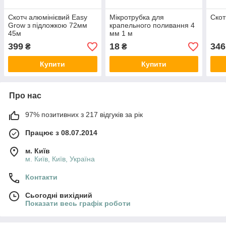
Скотч алюмінієвий Easy
Мікротрубка для
Скот
Grow з підложкою 72мм
крапельного поливання 4
45м
мм 1 м
399
18
346
₴
₴
Купити
Купити
Про нас
97% позитивних з 217 відгуків за рік
Працює з 08.07.2014
м. Київ
м. Київ, Київ, Україна
Контакти
Сьогодні вихідний
Показати весь графік роботи