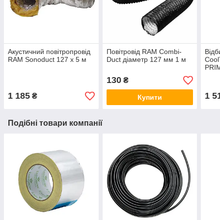
Акустичний повітропровід
Повітровід RAM Combi-
Відб
RAM Sonoduct 127 x 5 м
Duct діаметр 127 мм 1 м
Cool
PRI
130
₴
1 185
1 5
₴
Купити
Подібні товари компанії