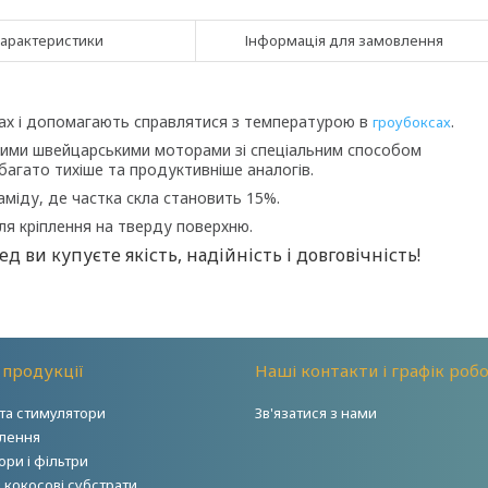
арактеристики
Інформація для замовлення
ах і допомагають справлятися з температурою в
.
гроубоксах
ними швейцарськими моторами зі спеціальним способом
агато тихіше та продуктивніше аналогів.
аміду, де частка скла становить 15%.
я кріплення на тверду поверхню.
 ви купуєте якість, надійність і довговічність!
 продукції
Наші контакти і графік роб
та стимулятори
Зв'язатися з нами
тлення
ри і фільтри
і кокосові субстрати