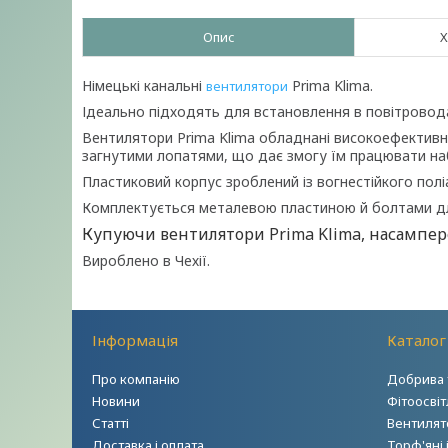
Опис
Х
Німецькі канальні
Prima Klima.
вентилятори
Ідеально підходять для встановлення в повітровод
Вентилятори Prima Klima обладнані високоефектив
загнутими лопатями, що дає змогу їм працювати наб
Пластиковий корпус зроблений із вогнестійкого полі
Комплектується металевою пластиною й болтами дл
Купуючи вентилятори Prima Klima, насамперед
Вироблено в Чехії.
Інформація
Каталог
Про компанію
Добрива 
Новини
Фітоосві
Статті
Вентилято
Доставка і оплата
Торф'яні 