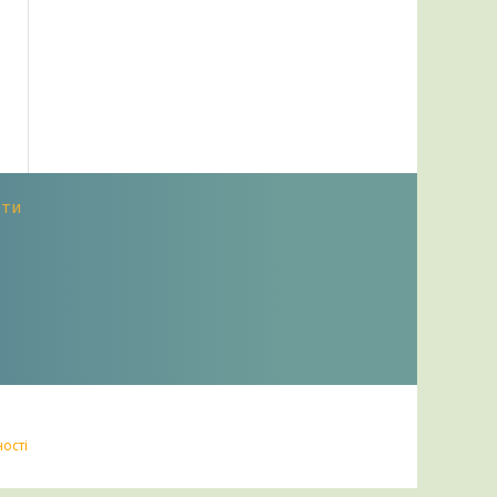
оти
ності