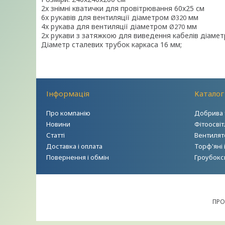
2x знімні кватички для провітрювання 60x25 см
6x рукавів для вентиляції діаметром
мм
Ø320
4x рукава для вентиляції діаметром
мм
Ø270
2x
рукави з затяжкою для виведення кабелів діаме
Діаметр сталевих трубок каркаса 16 мм;
Інформація
Каталог
Про компанію
Добрива 
Новини
Фітоосві
Статті
Вентилято
Доставка і оплата
Торф'яні 
Повернення і обмін
Гроубокс