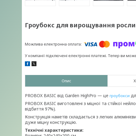
Гроубокс для вирощування росли
У компанії підключені електронні платежі. Тепер ви мож
Опис
Х
PROBOX BASIC від Garden HighPro — це
дл
гроубокси
PROBOX BASIC виготовлені з міцної та стійкої нейло
відбиття 97%).
Конструкція наметів складається з легких алюмінієв
дуже міцну конструкцію
.
Технічні характеристики:
Розміри: 240x240x200 см