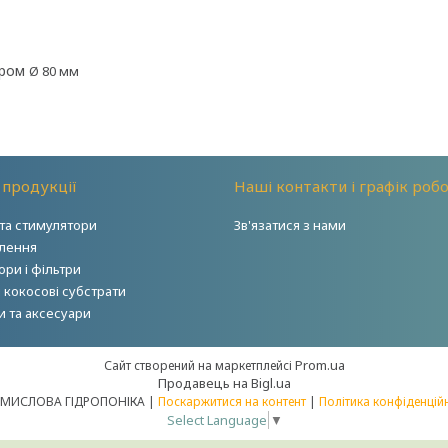
тром
Ø 80 мм
 продукції
Наші контакти і графік роб
та стимулятори
Зв'язатися з нами
тлення
ри і фільтри
і кокосові субстрати
и та аксесуари
Prom.ua
Сайт створений на маркетплейсі
Продавець на Bigl.ua
ПРОМИСЛОВА ГІДРОПОНІКА |
Поскаржитися на контент
|
Політика конфіденцій
Select Language
▼