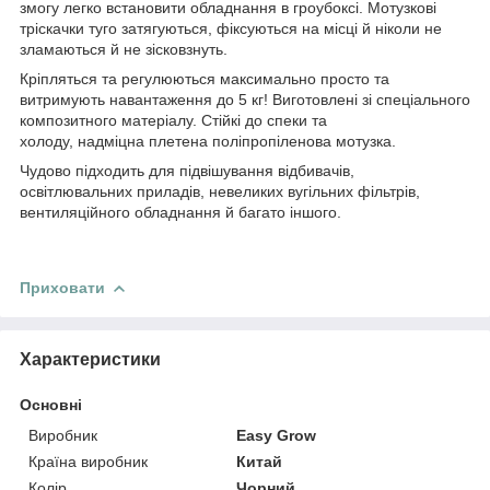
змогу легко встановити обладнання в гроубоксі. Мотузкові
тріскачки туго затягуються, фіксуються на місці й ніколи не
зламаються й не зісковзнуть.
Кріпляться та регулюються максимально просто та
витримують навантаження до 5 кг!
Виготовлені зі спеціального
композитного матеріалу. Стійкі до спеки та
холоду, надміцна плетена поліпропіленова мотузка.
Чудово підходить для підвішування відбивачів,
освітлювальних приладів, невеликих вугільних фільтрів,
вентиляційного обладнання й багато іншого.
Приховати
Характеристики
Основні
Виробник
Easy Grow
Країна виробник
Китай
Колір
Чорний