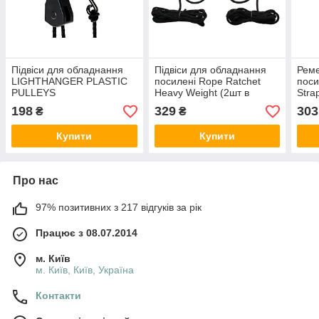
Підвіси для обладнання
Підвіси для обладнання
Реме
LIGHTHANGER PLASTIC
посилені Rope Ratchet
поси
PULLEYS
Heavy Weight (2шт в
Stra
упаковці)
198
329
303
₴
₴
Купити
Купити
Про нас
97% позитивних з 217 відгуків за рік
Працює з 08.07.2014
м. Київ
м. Київ, Київ, Україна
Контакти