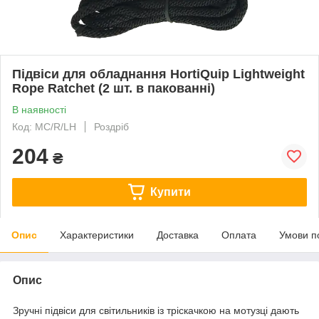
Підвіси для обладнання HortiQuip Lightweight
Rope Ratchet (2 шт. в пакованні)
В наявності
Код: MC/R/LH
Роздріб
204
₴
Купити
Опис
Характеристики
Доставка
Оплата
Умови п
Опис
Зручні підвіси для світильників із тріскачкою на мотузці дають