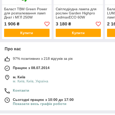
Баласт TBM Green Power
Світлодіодна лампа для
Бала
для розпалювання ламп
рослин Garden Highpro
LUM
Днат і МГЛ 250W
LedmaxECO 60W
ламп
1 906
3 180
2 1
₴
₴
Купити
Купити
Про нас
97% позитивних з 218 відгуків за рік
Працює з 08.07.2014
м. Київ
м. Київ, Київ, Україна
Контакти
Сьогодні працює з 10:00 до 17:00
Показати весь графік роботи