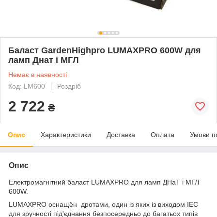
Баласт GardenHighpro LUMAXPRO 600W для
ламп Днат і МГЛ
Немає в наявності
Код: LM600
Роздріб
2 722
₴
Опис
Характеристики
Доставка
Оплата
Умови п
Опис
Електромагнітний баласт LUMAXPRO для ламп ДНаТ і МГЛ
600W.
LUMAXPRO
оснащён дротами, один із яких із виходом IEC
для зручності під'єднання безпосередньо до багатьох типів