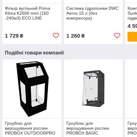
Фільтр вугільний Prima
Система гідропоніки DWC
Комп
Klima K2600 mini (160
Aeros 15 л (без
Sunk
-240м3) ECO LINE
компресора)
підв
4 5
1 729
1 260
₴
₴
Подібні товари компанії
Гроубокс для
Гроубокс для
Гроу
вирощування рослин
вирощування рослин
вир
PROBOX OUTDOORPRO
PROBOX BASIC
PRO