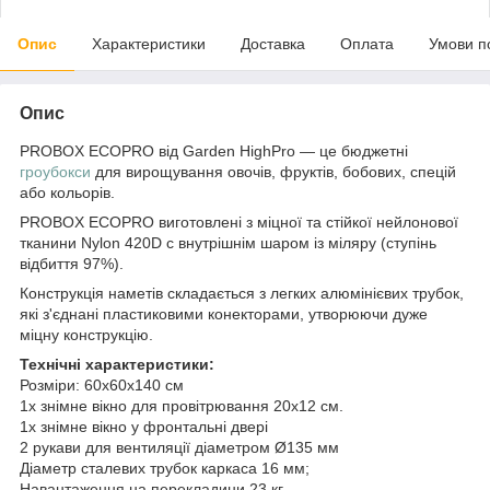
Опис
Характеристики
Доставка
Оплата
Умови п
Опис
PROBOX ECOPRO від Garden HighPro — це бюджетні
гроубокси
для вирощування овочів, фруктів, бобових, спецій
або кольорів.
PROBOX
ECOPRO
виготовлені з міцної та стійкої нейлонової
тканини Nylon 420D с
внутрішнім шаром із міляру (ступінь
відбиття 97%)
.
Конструкція наметів складається з легких алюмінієвих трубок,
які з'єднані пластиковими конекторами, утворюючи дуже
міцну конструкцію
.
Технічні характеристики:
Розміри: 60x60x140 см
1x знімне вікно для провітрювання 20x12 см.
1x знімне вікно у фронтальні двері
2 рукави для вентиляції діаметром
Ø135
мм
Діаметр сталевих трубок каркаса 16 мм;
Навантаження на перекладини 23 кг.