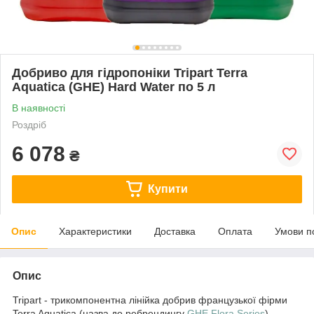
Добриво для гідропоніки Tripart Terra
Aquatica (GHE) Hard Water по 5 л
В наявності
Роздріб
6 078
₴
Купити
Опис
Характеристики
Доставка
Оплата
Умови п
Опис
Tripart - трикомпонентна лінійка добрив французької фірми
Terra Aquatica (назва до ребрендингу
GHE Flora Series
).