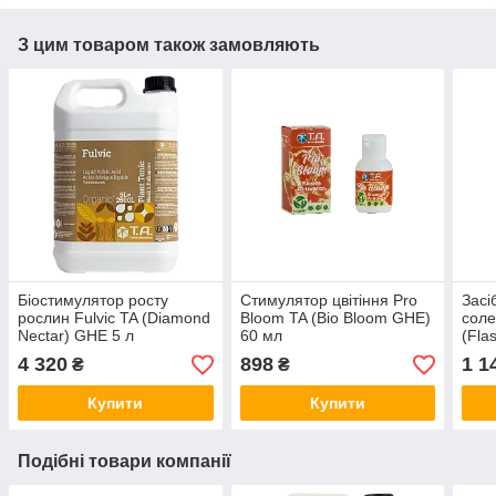
З цим товаром також замовляють
Біостимулятор росту
Стимулятор цвітіння Pro
Засі
рослин Fulvic TA (Diamond
Bloom TA (Bio Bloom GHE)
соле
Nectar) GHE 5 л
60 мл
(Fla
4 320
898
1 1
₴
₴
Купити
Купити
Подібні товари компанії