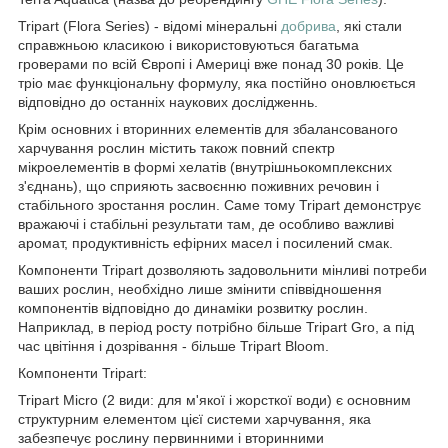
Tripart (Flora Series) - відомі мінеральні
добрива
, які стали
справжньою класикою і використовуються багатьма
гроверами по всій Європі і Америці вже понад 30 років. Це
тріо має функціональну формулу, яка постійно оновлюється
відповідно до останніх наукових дослідженнь.
Крім основних і вторинних елементів для збалансованого
харчування рослин містить також повний спектр
мікроелементів в формі хелатів (внутрішньокомплексних
з'єднань), що сприяють засвоєнню поживних речовин і
стабільного зростання рослин. Саме тому Tripart демонструє
вражаючі і стабільні результати там, де особливо важливі
аромат, продуктивність ефірних масел і посилений смак.
Компоненти Tripart дозволяють задовольнити мінливі потреби
ваших рослин, необхідно лише змінити співвідношення
компонентів відповідно до динаміки розвитку рослин.
Наприклад, в період росту потрібно більше Tripart Gro, а під
час цвітіння і дозрівання - більше Tripart Bloom.
Компоненти Tripart:
Tripart Micro (2 види: для м'якої і жорсткої води) є основним
структурним елементом цієї системи харчування, яка
забезпечує рослину первинними і вторинними