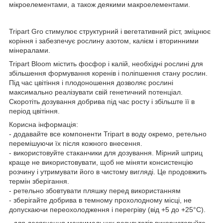
мікроелементами, а також деякими макроелементами.
Tripart Gro стимулює структурний і вегетативний ріст, зміцнює
коріння і забезпечує рослину азотом, калієм і вторинними
мінералами.
Tripart Bloom містить фосфор і калій, необхідні рослині для
збільшення формування коренів і поліпшення стану рослин.
Під час цвітіння і плодоношення дозволяє рослині
максимально реалізувати свій генетичний потенціал.
Скоротіть дозування добрива під час росту і збільште її в
період цвітіння.
Корисна інформація:
- додавайте все компоненти Tripart в воду окремо, ретельно
перемішуючи їх після кожного внесення.
- використовуйте стаканчики для дозування. Мірний шприц
краще не використовувати, щоб не міняти консистенцію
розчину і утримувати його в чистому вигляді. Це продовжить
термін зберігання.
- ретельно збовтувати пляшку перед використанням
- зберігайте добрива в темному прохолодному місці, не
допускаючи переохолодження і перегріву (від +5 до +25°C).
- для досягнення максимальних результатів використовуйте