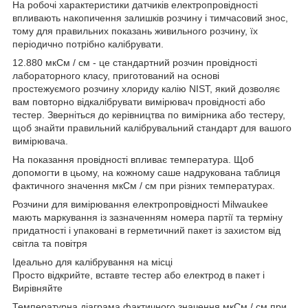
На робочі характеристики датчиків електропровідності
впливають накопичення залишків розчину і тимчасовий знос,
тому для правильних показань живильного розчину, їх
періодично потрібно калібрувати.
12.880 мкСм / см - це стандартний розчин провідності
лабораторного класу, приготований на основі
простежуємого
розчину хлориду калію NIST, який дозволяє
вам повторно відкалібрувати вимірювач провідності або
тестер. Зверніться до керівництва по вимірника або тестеру,
щоб знайти правильний калібрувальний стандарт для вашого
вимірювача.
На показання провідності впливає температура. Щоб
допомогти в цьому, на кожному саше надрукована таблиця
фактичного значення мкСм / см при різних температурах.
Розчини для вимірювання електропровідності Milwaukee
мають маркування із зазначенням номера партії та терміну
придатності і упаковані в герметичний пакет із захистом від
світла та повітря
Ідеально для калібрування на місці
Просто відкрийте, вставте тестер або електрод в пакет і
Вирівняйте
Температурна діаграма фактичного значення мкСм / см при