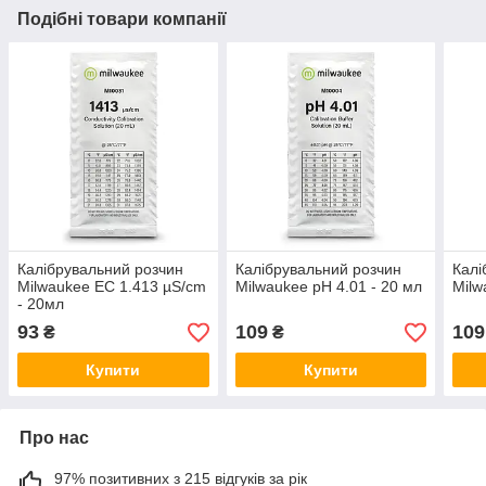
Подібні товари компанії
Калібрувальний розчин
Калібрувальний розчин
Калі
Milwaukee EC 1.413 µS/cm
Milwaukee pH 4.01 - 20 мл
Milw
- 20мл
93
109
109
₴
₴
Купити
Купити
Про нас
97% позитивних з 215 відгуків за рік