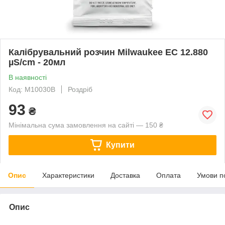
Калібрувальний розчин Milwaukee EC 12.880
µS/cm - 20мл
В наявності
Код: M10030B
Роздріб
93
₴
Мінімальна сума замовлення на сайті — 150 ₴
Купити
Опис
Характеристики
Доставка
Оплата
Умови п
Опис