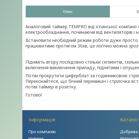
Опис
Х
Аналоговий таймер TEMPRO від іспанської компанії 
електрообладнання, починаючи від вентиляторів і н
Встановити необхідний режим роботи дуже просто. 
працюватиме протягом 30хв, це логічно можна зрозум
Підніміть вгору послідовно стільки сегментів, скіл
включення-виключення приладу, піднятими і опуще
Потім прокрутити циферблат за годинниковою стрілк
Переконайтеся, що бічний перемикач і стрілочка вст
потім таймер в розетку.
Готово!
Інформація
Каталог
Про компанію
Добрива 
Новини
Фітоосві