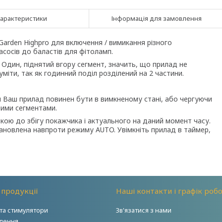
арактеристики
Інформація для замовлення
Garden Highpro для включення / вимикання різного
асосів до баластів для фітоламп.
Один, піднятий вгору сегмент, значить, що прилад не
іти, так як годинний поділ розділений на 2 частини.
ьки Ваш прилад повинен бути в вимкненому стані, або чергуючи
ними сегментами.
ою до збігу покажчика і актуального на даний момент часу.
ановлена ​​навпроти режиму AUTO. Увімкніть прилад в таймер,
 продукції
Наші контакти і графік роб
та стимулятори
Зв'язатися з нами
тлення