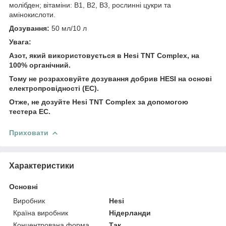
молібден; вітаміни: B1, B2, B3, рослинні цукри та
амінокислоти.
Дозування:
50 мл/10 л
Увага:
Азот, який використовується в Hesi TNT Complex, на
100% органічний.
Тому не розраховуйте дозування добрив HESI на основі
електропровідності (EC).
Отже, не дозуйте Hesi TNT Complex за допомогою
тестера EC.
Приховати
Характеристики
Основні
Виробник
Hesi
Країна виробник
Нідерланди
Концентрована форма
Так