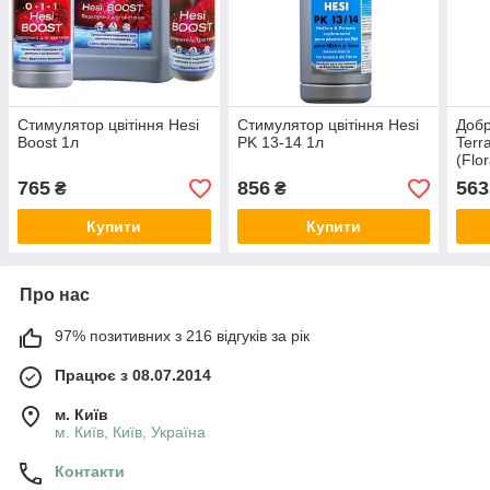
Стимулятор цвітіння Hesi
Стимулятор цвітіння Hesi
Добр
Boost 1л
PK 13-14 1л
Terr
(Flo
765
856
563
₴
₴
Купити
Купити
Про нас
97% позитивних з 216 відгуків за рік
Працює з 08.07.2014
м. Київ
м. Київ, Київ, Україна
Контакти