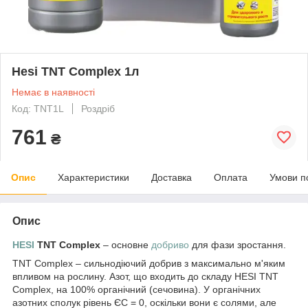
Hesi TNT Complex 1л
Немає в наявності
Код: TNT1L
Роздріб
761
₴
Опис
Характеристики
Доставка
Оплата
Умови п
Опис
HESI
TNT Complex
– основне
добриво
для фази зростання.
TNT Complex – сильнодіючий добрив з максимально м'яким
впливом на рослину. Азот, що входить до складу HESI TNT
Complex, на 100% органічний (сечовина). У органічних
азотних сполук рівень ЄС = 0, оскільки вони є солями, але