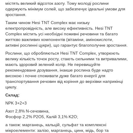
містять великий відсоток азоту. Тому молоді рослини
одержують мінімум солей, що забезпечує ідеальні умови для
зростання.
Таким чином Hesi TNT Complex має низьку
електропровідність, але високу ефективність. Hesi TNT
Complex містить усі необхідні поживні речовини та багато
життєво важливих компонентів (вітаміни, амінокислоти,
активні рослинні цукри), що гарантує благополучне зростання.
Рослини, що обробляються Hesi TNT Complex, утворюють
велику кількість точок росту, стають сильними та витривалими,
мають здоровий зелений колір. Не перевищуйте
рекомендоване дозування, інакше рослина буде надто
високою і почне споживати дуже багато енергії для
транспортування речовин від коріння до верхівки наприкінці
циклу.
Склад:
NPK 3+2+3
Азот 2,8% N-сечовина,
Фосфор 2,2% P2O5, Калій 3,1% K2O;
а також: марганець, кальцій, сульфат та комплексні
мікроелементи: залізо, марганець, цинк, мідь, бор та