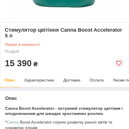
Стимулятор цвітіння Canna Boost Accelerator
5 л
Немає в наявності
Роздріб
15 390
₴
Опис
Характеристики
Доставка
Оплата
Умови п
Опис
Canna Boost Accelerator
- потужний стимулятор цвітіння і
плодоношення для швидко зростаючих рослин.
*
Canna
Boost Accelerator сприяє розвитку ранніх квітів та
соковитих плодів;