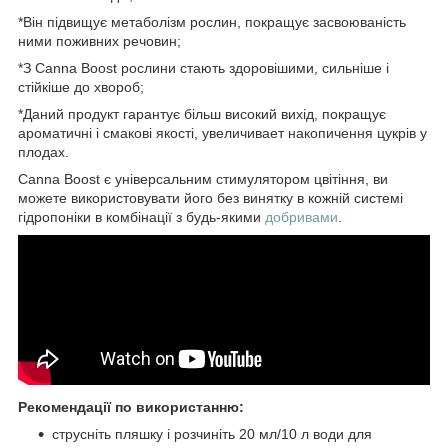
*Він підвищує метаболізм рослин, покращує засвоюваність
ними поживних речовин;
*З
Canna Boost
рослини стають здоровішими, сильніше і
стійкіше до хвороб;
*Даний продукт гарантує більш високий вихід, покращує
ароматичні і смакові якості, у
величивает накопичення цукрів у
плодах.
Canna Boost є універсальним стимулятором цвітіння, ви
можете використовувати його без винятку в кожній системі
гідропоніки в комбінації з будь-якими
добривами
.
Рекомендації по використанню:
струсніть пляшку і
розчиніть 20 мл/10 л води для