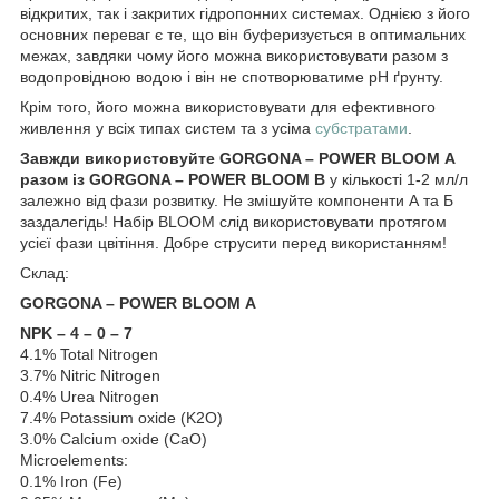
відкритих, так і закритих гідропонних системах. Однією з його
основних переваг є те, що він буферизується в оптимальних
межах, завдяки чому його можна використовувати разом з
водопровідною водою і він не спотворюватиме рН ґрунту.
Крім того, його можна використовувати для ефективного
живлення у всіх типах систем та з усіма
субстратами
.
Завжди використовуйте GORGONA – POWER BLOOM A
разом із GORGONA – POWER BLOOM B
у кількості 1-2 мл/л
залежно від фази розвитку. Не змішуйте компоненти А та Б
заздалегідь! Набір BLOOM слід використовувати протягом
усієї фази цвітіння. Добре струсити перед використанням!
Склад:
GORGONA – POWER BLOOM А
NPK – 4 – 0 – 7
4.1% Total Nitrogen
3.7% Nitric Nitrogen
0.4% Urea Nitrogen
7.4% Potassium oxide (K2O)
3.0% Calcium oxide (CaO)
Microelements:
0.1% Iron (Fe)