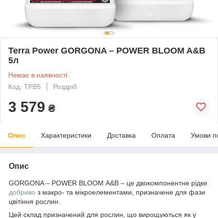
Terra Power GORGONA – POWER BLOOM A&B
5л
Немає в наявності
Код: TPB5
Роздріб
3 579
₴
Опис
Характеристики
Доставка
Оплата
Умови п
Опис
GORGONA – POWER BLOOM A&B – це двокомпонентне рідке
добриво
з макро- та мікроелементами, призначене для фази
цвітіння рослин.
Цей склад призначений для рослин, що вирощуються як у