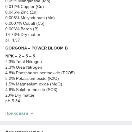
0.05% Manganese (Mn)
0.012% Copper (Cu)
0.045% Zinc (Zn)
0.005% Molybdenum (Mo)
0.0007% Cobalt (Co)
0.006% Boron (B)
14.73% Dry matter
pH 4.97
GORGONA – POWER BLOOM B
NPK – 2 – 5 – 5
2.3% Total Nitrogen
2.3% Urea Nitrogen
4.8% Phosphorus pentaoxide (P2O5)
5.2% Potassium oxide (K2O)
1.5% Magnesium oxide (MgO)
4.6% Sulphur trioxide (SO3)
20% Dry matter
pH 5.34
Приховати