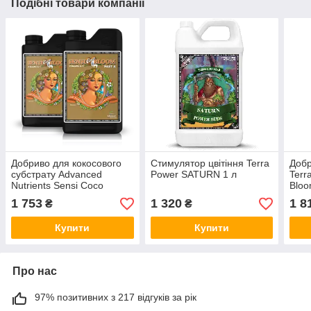
Подібні товари компанії
Добриво для кокосового
Стимулятор цвітіння Terra
Добр
субстрату Advanced
Power SATURN 1 л
Terr
Nutrients Sensi Coco
Bloo
Bloom A+B по 1л
5л
1 753
1 320
1 8
₴
₴
Купити
Купити
Про нас
97% позитивних з 217 відгуків за рік