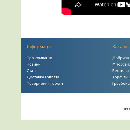
Інформація
Каталог
Про компанію
Добрива 
Новини
Фітоосві
Статті
Вентилято
Доставка і оплата
Торф'яні 
Повернення і обмін
Гроубокс