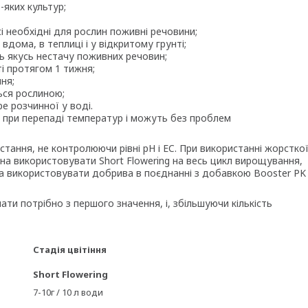
яких культур;
і необхідні для рослин поживні речовини;
ома, в теплиці і у відкритому грунті;
ь якусь нестачу поживних речовин;
ті протягом 1 тижня;
ня;
ься рослиною;
 розчинної у воді.
 при перепаді температур і можуть без проблем
ання, не контролюючи рівні pH і EC. При використанні жорстко
а використовувати Short Flowering на весь цикл вирощування,
а використовувати добрива в поєднанні з добавкою Booster PK
ати потрібно з першого значення, і, збільшуючи кількість
Стадія цвітіння
Short Flowering
7-10г / 10 л води