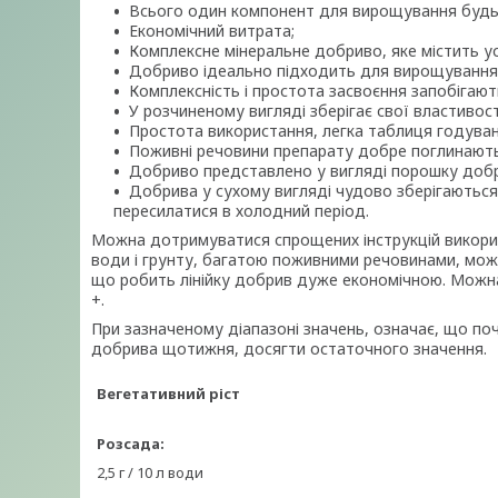
Всього один компонент для вирощування будь-
Економічний витрата;
Комплексне мінеральне добриво, яке містить ус
Добриво ідеально підходить для вирощування вд
Комплексність і простота засвоєння запобігают
У розчиненому вигляді зберігає свої властивос
Простота використання, легка таблиця годуван
Поживні речовини препарату добре поглинают
Добриво представлено у вигляді порошку добре
Добрива у сухому вигляді чудово зберігаються
пересилатися в холодний період.
Можна дотримуватися спрощених інструкцій використ
води і грунту, багатою поживними речовинами, можн
що робить лінійку добрив дуже економічною. Можн
+.
При зазначеному діапазоні значень, означає, що поч
добрива щотижня, досягти остаточного значення.
Вегетативний ріст
Розсада:
2,5 г / 10 л води