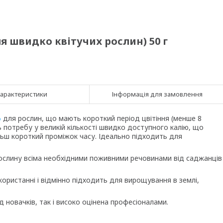
ля швидко квітучих рослин) 50 г
арактеристики
Інформація для замовлення
для рослин, що мають короткий період цвітіння (менше 8
о
ь потребу у великій кількості швидко доступного калію, що
ільш короткий проміжок часу. Ідеально підходить для
ослину всіма необхідними поживними речовинами від саджанців
користанні і відмінно підходить для вирощування в землі,
д новачків, так і високо оцінена професіоналами.