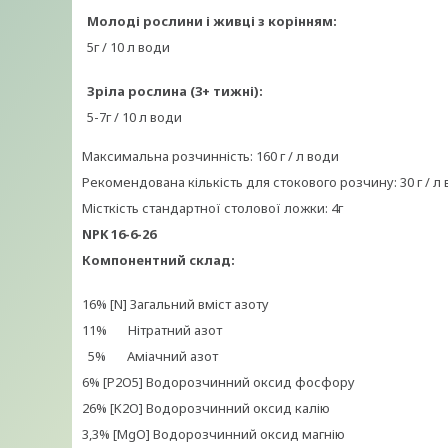
Молоді рослини і живці з корінням:
5г / 10 л води
Зріла рослина (3+ тижні):
5-7г / 10 л води
Максимальна розчинність: 160 г / л води
Рекомендована кількість для стокового розчину: 30 г / л
Місткість стандартної столової ложки: 4г
NPK 16-6-26
Компонентний склад:
16% [N] Загальний вміст азоту
11% Нітратний азот
5% Аміачний азот
6% [P2O5] Водорозчинний оксид фосфору
26% [K2O] Водорозчинний оксид калію
3,3% [MgO] Водорозчинний оксид магнію