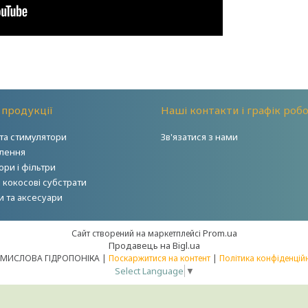
 продукції
Наші контакти і графік роб
та стимулятори
Зв'язатися з нами
тлення
ри і фільтри
і кокосові субстрати
и та аксесуари
Prom.ua
Сайт створений на маркетплейсі
Продавець на Bigl.ua
ПРОМИСЛОВА ГІДРОПОНІКА |
Поскаржитися на контент
|
Політика конфіденцій
Select Language
▼