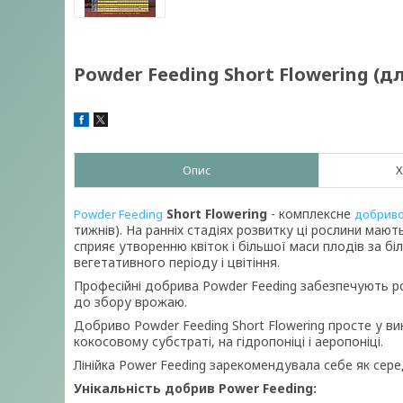
Powder Feeding Short Flowering (д
Опис
Х
Short Flowering
- комплексне
Powder Feeding
добрив
тижнів). На ранніх стадіях розвитку ці рослини мают
сприяє утворенню квіток і більшої маси плодів за б
вегетативного періоду і цвітіння.
Професійні добрива Powder Feeding забезпечують р
до збору врожаю.
Добриво Powder Feeding Short Flowering просте у ви
кокосовому субстраті, на гідропоніці і аеропоніці.
Лінійка Power Feeding зарекомендувала себе як сере
Унікальність добрив Power Feeding: