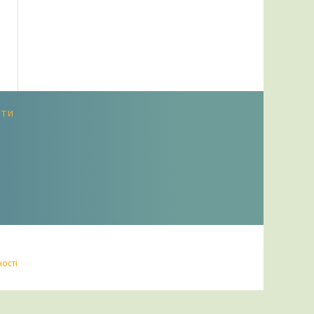
оти
ності