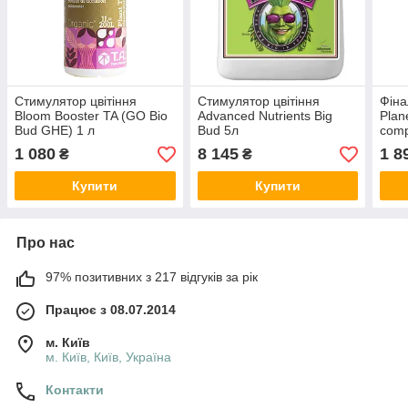
Стимулятор цвітіння
Cтимулятор цвітіння
Фіна
Bloom Booster TA (GO Bio
Advanced Nutrients Big
Plan
Bud GHE) 1 л
Bud 5л
comp
1 080
8 145
1 8
₴
₴
Купити
Купити
Про нас
97% позитивних з 217 відгуків за рік
Працює з 08.07.2014
м. Київ
м. Київ, Київ, Україна
Контакти