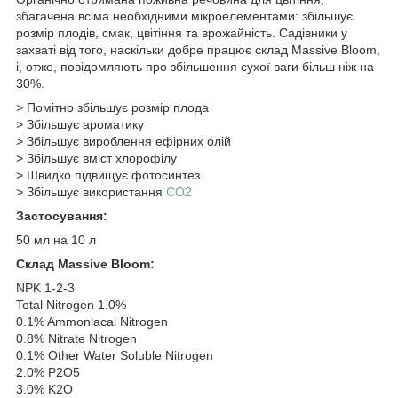
збагачена всіма необхідними мікроелементами: збільшує
розмір плодів, смак, цвітіння та врожайність. Садівники у
захваті від того, наскільки добре працює склад Massive Bloom,
і, отже, повідомляють про збільшення сухої ваги більш ніж на
30%.
> Помітно збільшує розмір плода
> Збільшує ароматику
> Збільшує вироблення ефірних олій
> Збільшує вміст хлорофілу
> Швидко підвищує фотосинтез
> Збільшує використання
CO2
Застосування:
50 мл на 10 л
Склад Massive Bloom:
NPK 1-2-3
Total Nitrogen 1.0%
0.1% Ammonlacal Nitrogen
0.8% Nitrate Nitrogen
0.1% Other Water Soluble Nitrogen
2.0% P2O5
3.0% K2O