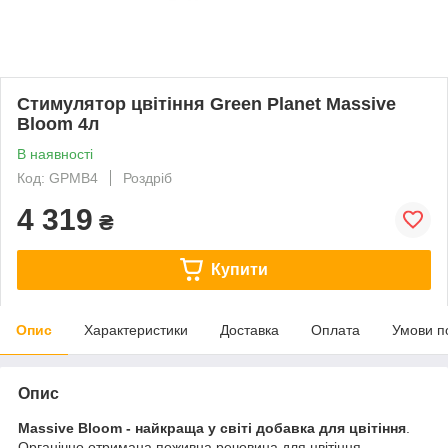
Cтимулятор цвітіння Green Planet Massive
Bloom 4л
В наявності
Код: GPMB4
Роздріб
4 319
₴
Купити
Опис
Характеристики
Доставка
Оплата
Умови п
Опис
Massive Bloom - найкраща у світі добавка для цвітіння
.
Органічно отримана поживна речовина для цвітіння,