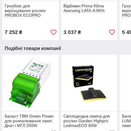
Гроубокс для
Відбивач Prima Klima
Гроу
вирощування рослин
Azerwing LA55-A 86%
вир
PROBOX ECOPRO
PRO
150x150x200 см
120x
7 252
3 037
5 4
₴
₴
Подібні товари компанії
Баласт TBM Green Power
Світлодіодна лампа для
Бала
для розпалювання ламп
рослин Garden Highpro
LUM
Днат і МГЛ 250W
LedmaxECO 60W
ламп