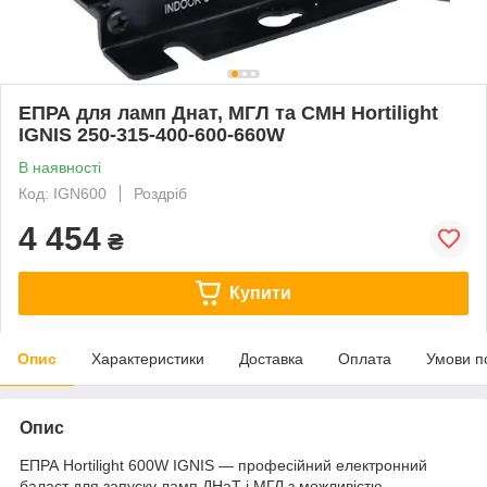
ЕПРА для ламп Днат, МГЛ та CMH Hortilight
IGNIS 250-315-400-600-660W
В наявності
Код: IGN600
Роздріб
4 454
₴
Купити
Опис
Характеристики
Доставка
Оплата
Умови п
Опис
ЕПРА Hortilight 600W IGNIS — професійний електронний
баласт для запуску ламп ДНаТ і МГЛ з можливістю