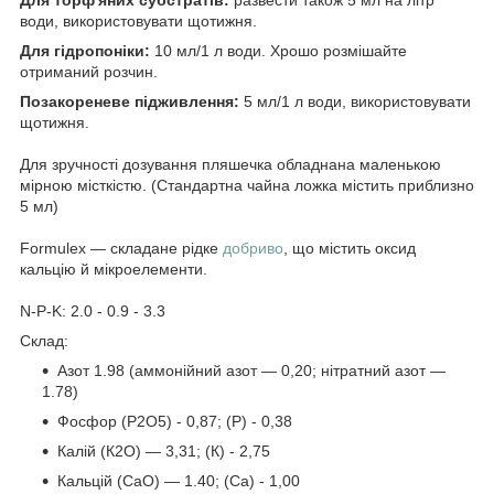
води, використовувати щотижня.
Для гідропоніки:
10 мл/1 л води. Х
рошо розмішайте
отриманий розчин
.
Позакореневе підживлення:
5 мл/1 л води, використовувати
щотижня.
Для зручності дозування пляшечка обладнана маленькою
мірною місткістю. (Стандартна чайна ложка містить приблизно
5 мл)
Formulex — складане рідке
добриво
, що містить оксид
кальцію й мікроелементи.
N-P-K: 2.0 - 0.9 - 3.3
Склад:
Азот 1.98 (аммонійний азот — 0,20; нітратний азот —
1.78)
Фосфор (P2O5) - 0,87; (P) - 0,38
Калій (К2О) — 3,31; (К) - 2,75
Кальцій (CaO) — 1.40; (Са) - 1,00