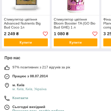
Стимулятор цвітіння
Стимулятор цвітіння
Фіна
Advanced Nutrients Big
Bloom Booster TA (GO Bio
Plan
Bud Coco 1л
Bud GHE) 1 л
comp
2 249
1 080
3 2
₴
₴
Купити
Купити
Про нас
97% позитивних з 217 відгуків за рік
Працює з 08.07.2014
м. Київ
м. Київ, Київ, Україна
Контакти
Сьогодні вихідний
Показати весь графік роботи