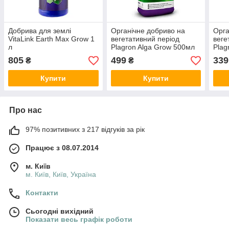
Добрива для землі
Органічне добриво на
Орга
VitaLink Earth Max Grow 1
вегетативний період
веге
л
Plagron Alga Grow 500мл
Plag
805
499
339
₴
₴
Купити
Купити
Про нас
97% позитивних з 217 відгуків за рік
Працює з 08.07.2014
м. Київ
м. Київ, Київ, Україна
Контакти
Сьогодні вихідний
Показати весь графік роботи