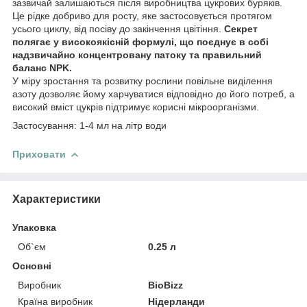
зазвичай залишаються після виробництва цукрових буряків.
Це рідке добриво для росту, яке застосовується протягом
усього циклу, від посіву до закінчення цвітіння.
Секрет
полягає у високоякісній формулі, що поєднує в собі
надзвичайно концентровану патоку та правильний
баланс NPK.
У міру зростання та розвитку рослини повільне виділення
азоту дозволяє йому харчуватися відповідно до його потреб, а
високий вміст цукрів підтримує корисні мікроорганізми.
Застосування: 1-4 мл на літр води
Приховати
Характеристики
Упаковка
Об`єм
0.25 л
Основні
Виробник
BioBizz
Країна виробник
Нідерланди