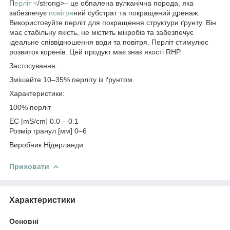
П
ерліт <
/strong>– це обпалена вулканічна порода, яка
забезпечує
повітря
ний субстрат та покращений дренаж.
Використовуйте перліт для покращення структури ґрунту. Він
має стабільну якість, не містить мікробів та забезпечує
ідеальне співвідношення води та повітря. Перліт стимулює
розвиток коренів. Цей продукт має знак якості RHP.
Застосування:
Змішайте 10–35% перліту із ґрунтом.
Характеристики:
100% перліт
EC [mS/cm] 0.0 – 0.1
Розмір гранул [мм] 0–6
Виробник Нідерланди
Приховати
Характеристики
Основні