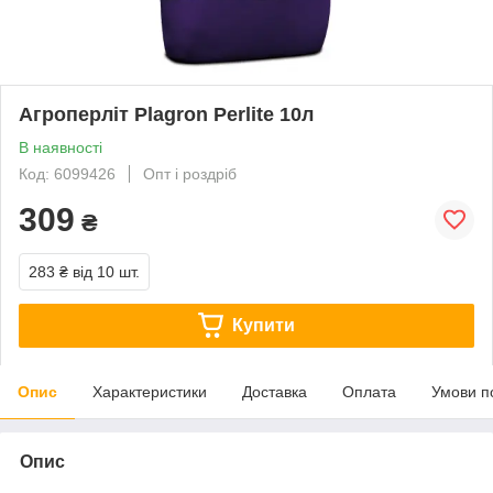
Агроперліт Plagron Perlite 10л
В наявності
Код: 6099426
Опт і роздріб
309
₴
283 ₴
від 10 шт.
Купити
Опис
Характеристики
Доставка
Оплата
Умови п
Опис