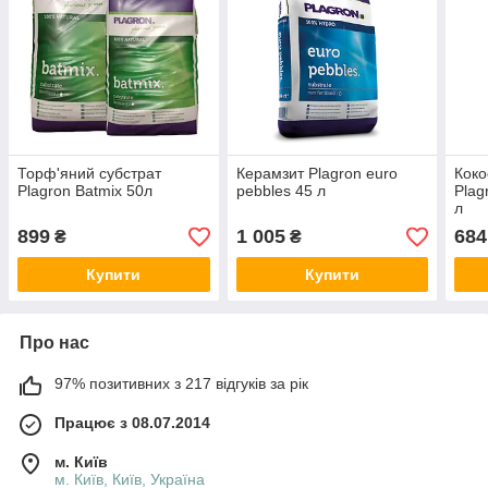
Торф'яний субстрат
Керамзит Plagron euro
Коко
Plagron Batmix 50л
pebbles 45 л
Plag
л
899
1 005
684
₴
₴
Купити
Купити
Про нас
97% позитивних з 217 відгуків за рік
Працює з 08.07.2014
м. Київ
м. Київ, Київ, Україна