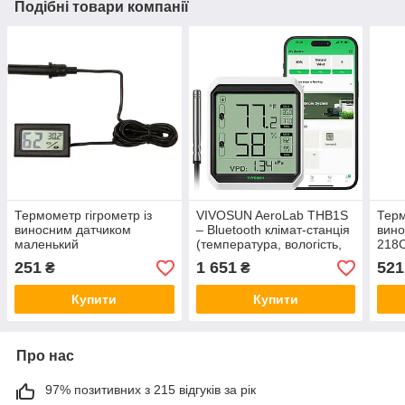
Подібні товари компанії
Термометр гігрометр із
VIVOSUN AeroLab THB1S
Терм
виносним датчиком
– Bluetooth клімат-станція
вино
маленький
(температура, вологість,
218
VPD)
251
1 651
521
₴
₴
Купити
Купити
Про нас
97% позитивних з 215 відгуків за рік