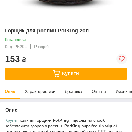
Горщик для рослин PotKing 20л
В наявності
Код: PK20L
Роздріб
153
₴
Купити
Опис
Характеристики
Доставка
Оплата
Умови п
Опис
Круглі
тканинні горщики
PotKing
- ідеальний спосіб
забезпечити здоров'я рослин.
PotKing
вироблені з міцної
тканини, виготовленої з волокон перероблених ПЕТ-пляшок,