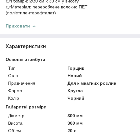
👉Розміри: Ø30 см x 30 см у висоту
👉Матеріал: перероблене волокно ПЕТ
(поліетилентерефталат)
Приховати
Характеристики
Основні атрибути
Тип
Горщик
Стан
Новий
Призначення
Для кімнатних рослин
Форма
Кругла
Колір
Чорний
Габаритні розміри
Діаметр
300 мм
Висота
300 мм
Об`єм
20 л