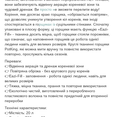
вони забезпечують відмінну аерацію кореневої зони та
чудовий дренаж. Ви
просто н
е зможете перелити воду!
Коріння, яке досягає краю горщика, «обрізається повітрям»,
що дозволяє уникнути утворення кіл коренів, яке іноді
спостерігається в го
рщиках із
суцільними стінками. Спочатку
упаковані в плоску форму, ці горщики мають функцію «Eazi-
Fill» - тканина досить міцна, щоб горщики стояли порожніми,
що означає, що наповнення горщиків це робота однієї
людини навіть для великих розмірів. Круглі тканинні горщики
PotKing, які можна мити вручну та повністю використати
повторно, прослужать кілька сезонів.
Переваги:
👉Відмінна аерація та дренаж кореневої зони
👉 Повітряна обрізка - без кругового руху коренів
👉Eazi-Fill - заповнення - робота однієї людини, навіть для
великих розмірів
👉Тяжка, міцна тканина, прання та повторне використання
👉Екологічно чистий, виготовлений з переробленого
пластикового волокна та повністю придатний для вторинної
переробки
Технічні характеристики:
👉Місткість: 20 л