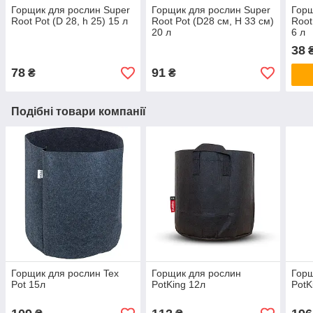
Горщик для рослин Super
Горщик для рослин Super
Горщ
Root Pot (D 28, h 25) 15 л
Root Pot (D28 см, H 33 см)
Root
20 л
6 л
38
78
91
₴
₴
Подібні товари компанії
Горщик для рослин Tex
Горщик для рослин
Горщ
Pot 15л
PotKing 12л
PotK