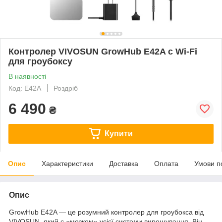
Контролер VIVOSUN GrowHub E42A с Wi-Fi
для гроубоксу
В наявності
Код: E42A
Роздріб
6 490
₴
Купити
Опис
Характеристики
Доставка
Оплата
Умови п
Опис
GrowHub E42A — це розумний контролер для гроубокса від
VIVOSUN, який є «мозком» усієї системи вирощування. Він