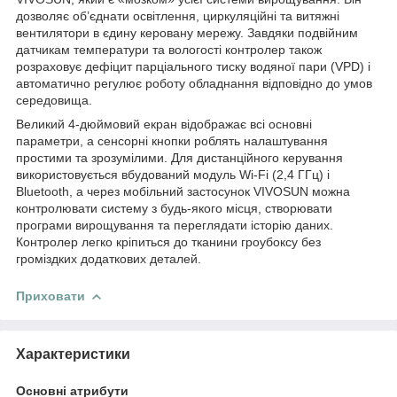
дозволяє об’єднати освітлення, циркуляційні та витяжні
вентилятори в єдину керовану мережу. Завдяки подвійним
датчикам температури та вологості контролер також
розраховує дефіцит парціального тиску водяної пари (VPD) і
автоматично регулює роботу обладнання відповідно до умов
середовища.
Великий 4-дюймовий екран відображає всі основні
параметри, а сенсорні кнопки роблять налаштування
простими та зрозумілими. Для дистанційного керування
використовується вбудований модуль Wi-Fi (2,4 ГГц) і
Bluetooth, а через мобільний застосунок VIVOSUN можна
контролювати систему з будь-якого місця, створювати
програми вирощування та переглядати історію даних.
Контролер легко кріпиться до тканини гроубоксу без
громіздких додаткових деталей.
Приховати
Характеристики
Основні атрибути