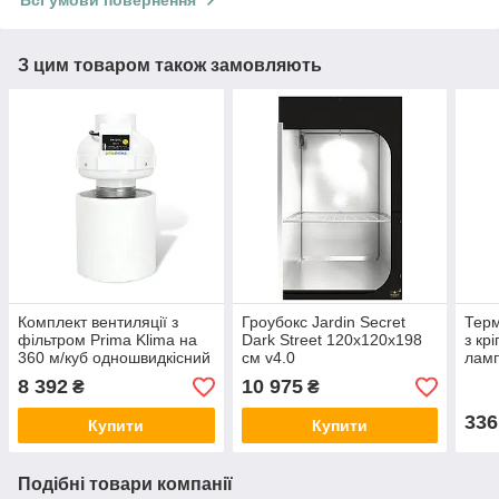
З цим товаром також замовляють
Комплект вентиляції з
Гроубокс Jardin Secret
Тер
фільтром Prima Klima на
Dark Street 120x120x198
з кр
360 м/куб одношвидкісний
см v4.0
лам
8 392
10 975
₴
₴
336
Купити
Купити
Подібні товари компанії