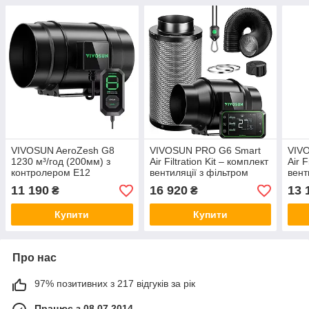
VIVOSUN AeroZesh G8
VIVOSUN PRO G6 Smart
VIV
1230 м³/год (200мм) з
Air Filtration Kit – комплект
Air F
контролером E12
вентиляції з фільтром
вент
11 190
16 920
13 
₴
₴
Купити
Купити
Про нас
97% позитивних з 217 відгуків за рік
Працює з 08.07.2014