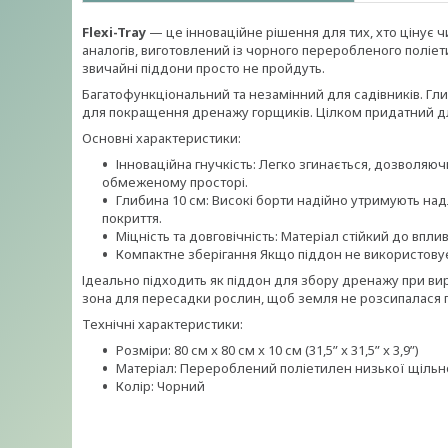
Flexi-Tray
— це інноваційне рішення для тих, хто цінує ч
аналогів, виготовлений із чорного переробленого поліет
звичайні піддони просто не пройдуть.
Багатофункціональний та незамінний для садівників. Гл
для покращення дренажу горщиків. Цілком придатний д
Основні характеристики:
Інноваційна гнучкість: Легко згинається, дозволяю
обмеженому просторі.
Глибина 10 см: Високі борти надійно утримують на
покриття.
Міцність та довговічність: Матеріал стійкий до вп
Компактне зберігання Якщо піддон не використовує
Ідеально підходить як піддон для збору дренажу при ви
зона для пересадки рослин, щоб земля не розсипалася
Технічні характеристики:
Розміри: 80 см x 80 см x 10 см (31,5” x 31,5” x 3,9”)
Матеріал: Перероблений поліетилен низької щільн
Колір: Чорний