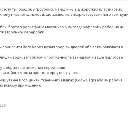
истоту та порядок у гроубоксі. На відміну від жорстких пластикових
илену низької щільності, що дозволяє використовувати його там, куд
ибокі борти з рельєфним малюнком у вигляді рифлених ребер на дні
ля вторинної переробки.
чи проносити його через вузькі прорізи дверей або встановлювати в
длишки води, запобігаючи протіканню та захищаючи ваше підлогове
ливу добрив та агресивних середовищ.
ться, його можна просто згорнути в рулон.
рощуванні в горщиках, тканинних мішках (Grow Bags) або як робоча
 по всьому приміщенню.
ості