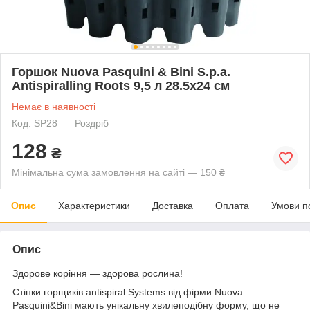
Горшок Nuova Pasquini & Bini S.p.a.
Antispiralling Roots 9,5 л 28.5х24 см
Немає в наявності
Код: SP28
Роздріб
128
₴
Мінімальна сума замовлення на сайті — 150 ₴
Опис
Характеристики
Доставка
Оплата
Умови п
Опис
Здорове коріння — здорова рослина!
Стінки горщиків antispiral Systems від фірми Nuova
Pasquini&Bini мають унікальну хвилеподібну форму, що не