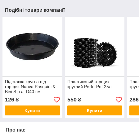
Подібні товари компанії
Підставка кругла під
Пластиковий горщик
Плас
горщик Nuova Pasquini &
круглий Perfo-Pot 25л
круг
Bini S.p.a. D40 см
126
550
286
₴
₴
Купити
Купити
Про нас