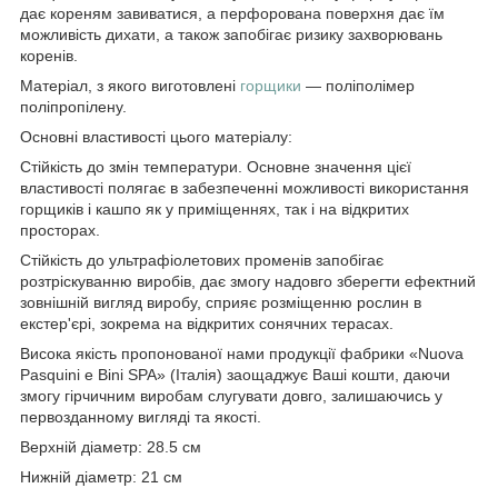
дає кореням завиватися, а перфорована поверхня дає їм
можливість дихати, а також запобігає ризику захворювань
коренів.
Матеріал, з якого виготовлені
горщики
— поліполімер
поліпропілену.
Основні властивості цього матеріалу:
Стійкість до змін температури. Основне значення цієї
властивості полягає в забезпеченні можливості використання
горщиків і кашпо як у приміщеннях, так і на відкритих
просторах.
Стійкість до ультрафіолетових променів запобігає
розтріскуванню виробів, дає змогу надовго зберегти ефектний
зовнішній вигляд виробу, сприяє розміщенню рослин в
екстер'єрі, зокрема на відкритих сонячних терасах.
Висока якість пропонованої нами продукції фабрики «Nuova
Pasquini e Bini SPA» (Італія) заощаджує Ваші кошти, даючи
змогу гірчичним виробам слугувати довго, залишаючись у
первозданному вигляді та якості.
Верхній діаметр: 28.5 см
Нижній діаметр: 21 см