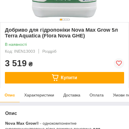
Добриво для гідропоніки Nova Max Grow 5л
Terra Aquatica (Flora Nova GHE)
В наявності
Код: INEN13003
Роздріб
3 519
₴
Купити
Опис
Характеристики
Доставка
Оплата
Умови п
Опис
Nova Max Grow
® - однокомпонентне
суперконцентрована рідка поживна речовина
для