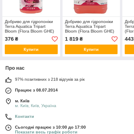
Добриво для гідропоніки
Добриво для гідропоніки
Добр
Terra Aquatica Tripart
Terra Aquatica Tripart
Terr
Bloom (Flora Bloom GHE)
Bloom (Flora Bloom GHE)
(Flo
0.5л
5л
Wate
376
1 819
443
₴
₴
Купити
Купити
Про нас
97% позитивних з 218 відгуків за рік
Працює з 08.07.2014
м. Київ
м. Київ, Київ, Україна
Контакти
Сьогодні працює з 10:00 до 17:00
Показати весь графік роботи