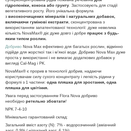
гідропоніки, кокоса або грунту
. Застосовують для стадії
вегетативного росту. Його унікальна формула
з
високоочищених мінералів і натуральних добавок,
включаючи гумінові екстракти
, сконцентрована з
використанням запатентованої технології: дуже невелика
кількість NovaMax® діє дуже довго і добре
працює з будь-
яким типом рослин.
Добриво
Nova Max ефективно для багатьох рослин, відмінно
підійде для жорсткої так і м'якої води. Добриво Nova Max дуже
проста у використанні і не вимагає додаткових добавок у
вигляді Cal-Mag і PK.
NovaMax® є прорив в технології добрив, надаючи
користувачам силу сухого концентрату і легкість рідини у
формулі з 1 частини:
одна пляшка для зростання, одна
пляшка для цвітіння.
Увага перед застосуванням Flora Nova добриво
необхідно
ретельно збовтати
!
NPK 7-4-10
Мінімально гарантований склад:
Загальний вміст азоту (N): 7% - водорозчинний (аміачний
азот: 0,9% / нітратний азот: 6,1%)