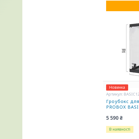
Новинка
BASIC1
Гроубокс дл
PROBOX BASI
5 590 ₴
В наявності