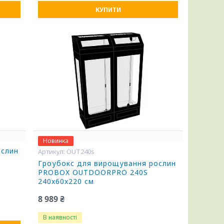
КУПИТИ
Новинка
ослин
OUT240s
Гроубокс для вирощування рослин
PROBOX OUTDOORPRO 240S
240x60x220 см
8 989 ₴
В наявності