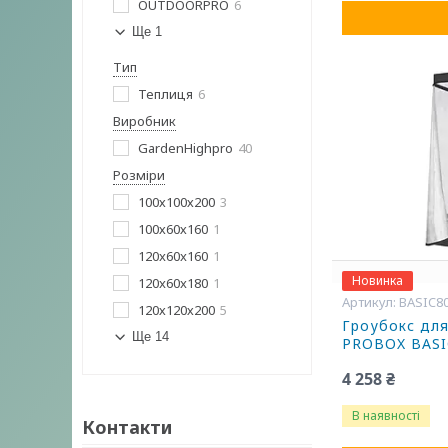
OUTDOORPRO
6
Ще 1
Тип
Теплиця
6
Виробник
GardenHighpro
40
Розміри
100х100х200
3
100х60х160
1
120x60x160
1
Новинка
120x60x180
1
BASIC8
120х120х200
5
Гроубокс дл
Ще 14
PROBOX BASI
4 258 ₴
В наявності
Контакти