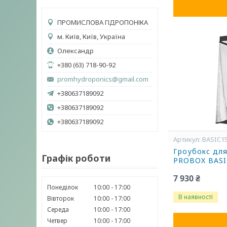
ПРОМИСЛОВА ГІДРОПОНІКА
м. Київ, Київ, Україна
Олександр
+380 (63) 718-90-92
promhydroponics@gmail.com
+380637189092
+380637189092
+380637189092
BASIC1
Гроубокс дл
Графік роботи
PROBOX BASI
7 930 ₴
Понеділок
10:00
17:00
В наявності
Вівторок
10:00
17:00
Середа
10:00
17:00
Четвер
10:00
17:00