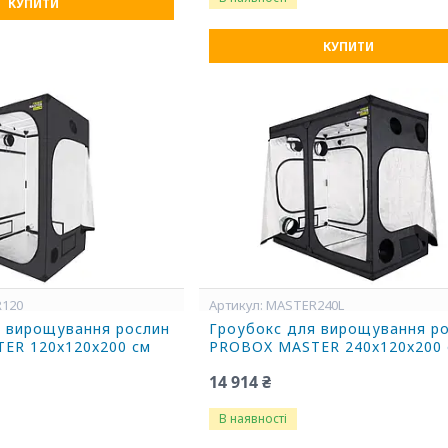
КУПИТИ
КУПИТИ
120
MASTER240L
я вирощування рослин
Гроубокс для вирощування р
ER 120x120x200 см
PROBOX MASTER 240x120x200 
14 914 ₴
В наявності