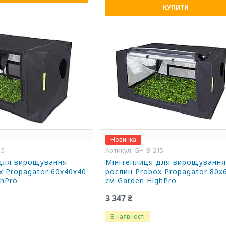
КУПИТИ
Новинка
15
GH-B-215
 для вирощування
Мінітеплиця для вирощуванн
x Propagator 60х40х40
рослин Probox Propagator 80х
ghPro
см Garden HighPro
3 347 ₴
В наявності