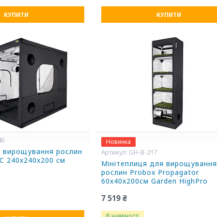
КУПИТИ
КУПИТИ
40
Новинка
я вирощування рослин
GH-B-217
C 240x240x200 см
Мінітеплиця для вирощуванн
рослин Probox Propagator
60х40х200см Garden HighPro
7 519 ₴
В наявності