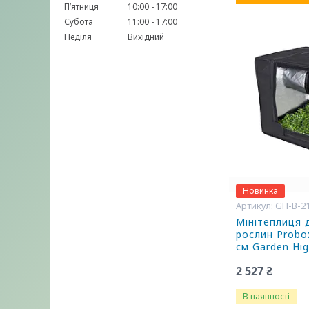
Пʼятниця
10:00
17:00
Субота
11:00
17:00
Неділя
Вихідний
Новинка
GH-B-2
Мінітеплиця
рослин Probo
см Garden Hi
2 527 ₴
В наявності