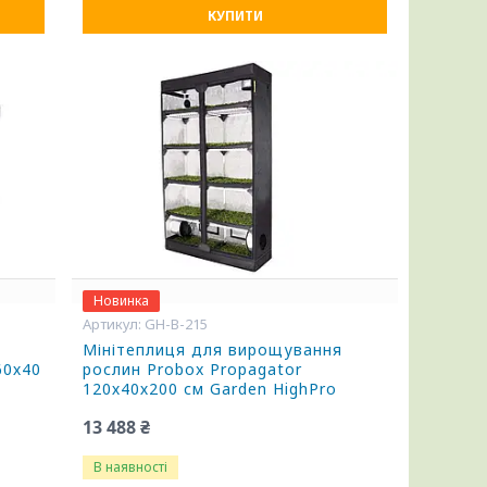
КУПИТИ
Новинка
GH-B-215
я
Мінітеплиця для вирощування
60х40
рослин Probox Propagator
120х40х200 см Garden HighPro
13 488 ₴
В наявності