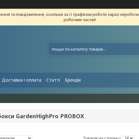
ння та повідомлення, оскільки за її графіком роботи зараз неробоч
робочим часом!
Доставка і оплата
Статті
Бренди
бокси GardenHighPro PROBOX