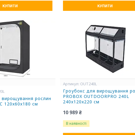
КУПИТИ
КУПИТИ
OUT240L
Гроубокс для вирощування р
20L
PROBOX OUTDOORPRO 240L
я вирощування рослин
240x120x220 см
C 120x60x180 см
10 989 ₴
В наявності