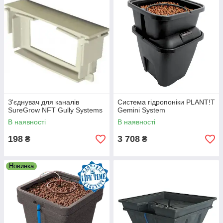
З'єднувач для каналів
Система гідропоніки PLANT!T
SureGrow NFT Gully Systems
Gemini System
В наявності
В наявності
198
3 708
₴
₴
Новинка