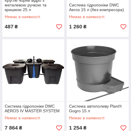
Кругле чорне відро з
металевою ручкою та
Система гідропоніки DWC
кришкою 25 л
Aeros 15 л (без компресора)
Немає в наявності
Немає в наявності
487
1 260
₴
₴
Система гідропоніки DWC
Система автополиву Plant!t
AEROS IV MASTER SYSTEM
Gogro 15 л
Немає в наявності
Немає в наявності
7 864
1 254
₴
₴