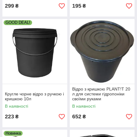
299
195
₴
₴
GOOD DEAL!
Відро з кришкою PLANT!T 20
Кругле чорне відро з ручкою і
л для системи гідропоніки
кришкою 10л
своїми руками
В наявності
В наявності
223
652
₴
₴
Новинка