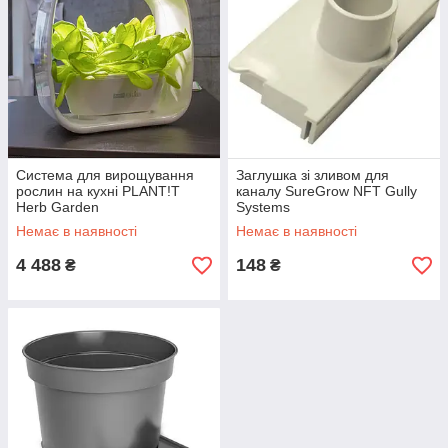
Система для вирощування
Заглушка зі зливом для
рослин на кухні PLANT!T
каналу SureGrow NFT Gully
Herb Garden
Systems
Немає в наявності
Немає в наявності
4 488
148
₴
₴